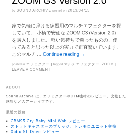
ZOOM G3 Version 2.0
SOUND ARCHIVE
2013/04/15
by
posted on
家で気軽に弾ける練習用のマルチエフェクターを探
していて、 小柄で安価な ZOOM G3 (Version 2.0)
を購入しました。 軽い気持ちで買ったものの、使
ってみると思った以上の実力で正直驚いています。
このマルチ …
Continue reading
→
エフェクター
マルチエフェクター
,
ZOOM
posted in
|
tagged
|
LEAVE A COMMENT
ABOUT
Sound Archive は、エフェクターやDTM機材のレビュー、比較した
感想などのアーカイブです。
最近の投稿
CBM95 Cry Baby Mini Wah レビュー
ストラトキャスターのブリッジ、トレモロユニット交換
Xotic SL Drive レビュー