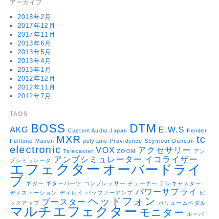
アーカイブ
2018年2月
2017年12月
2017年11月
2013年6月
2013年5月
2013年4月
2013年1月
2012年12月
2012年11月
2012年7月
TAGS
BOSS
DTM
AKG
E.W.S
Custom Audio Japan
Fender
MXR
tc
Fulltone
Maxon
polytune
Providence
Seymour Duncan
electronic
VOX
アクセサリー
Telecaster
ZOOM
アン
アンプシミュレーター
イコライザー
プシミュレータ
エフェクター
オーバードライ
ブ
ギター
ギターパーツ
コンプレッサー
チューナー
テレキャスター
パワーサプライ
ディストーション
ディレイ
バッファーアンプ
ピ
ヘッドフォン
ブースター
ックアップ
ボリュームペダル
マルチエフェクター
モニター
ルーパ