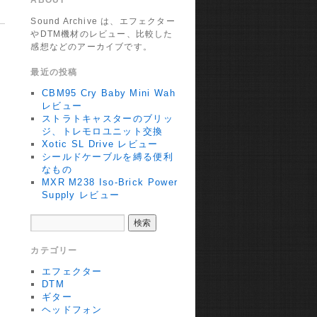
ABOUT
Sound Archive は、エフェクター
やDTM機材のレビュー、比較した
感想などのアーカイブです。
最近の投稿
CBM95 Cry Baby Mini Wah
レビュー
ストラトキャスターのブリッ
ジ、トレモロユニット交換
Xotic SL Drive レビュー
シールドケーブルを縛る便利
なもの
MXR M238 Iso-Brick Power
Supply レビュー
カテゴリー
エフェクター
DTM
ギター
ヘッドフォン