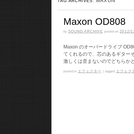
MAXON
TAG ARCHIVES:
Maxon OD808
SOUND ARCHIVE
2012/1
by
posted on
Maxon のオーバードライブ O
てくれるので、芯のあるギターそ
激しくは歪まないのでどちらかと
エフェクター
エフェク
posted in
|
tagged