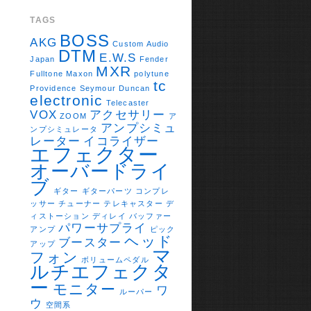
TAGS
BOSS
AKG
Custom Audio
DTM
E.W.S
Japan
Fender
MXR
Fulltone
Maxon
polytune
tc
Providence
Seymour Duncan
electronic
Telecaster
VOX
アクセサリー
ZOOM
ア
アンプシミュ
ンプシミュレータ
レーター
イコライザー
エフェクター
オーバードライ
ブ
ギター
ギターパーツ
コンプレ
ッサー
チューナー
テレキャスター
デ
ィストーション
ディレイ
バッファー
パワーサプライ
アンプ
ピック
ヘッド
ブースター
アップ
マ
フォン
ボリュームペダル
ルチエフェクタ
ー
モニター
ワ
ルーパー
ウ
空間系