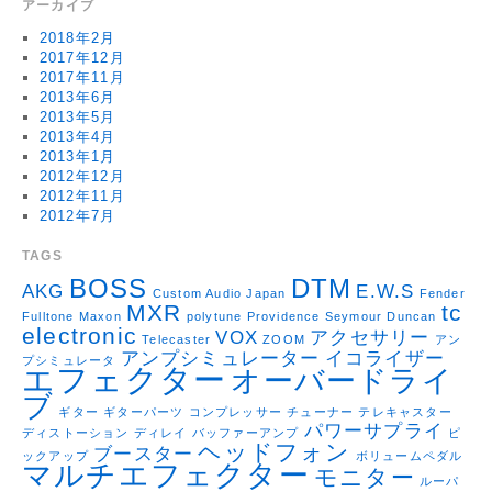
アーカイブ
2018年2月
2017年12月
2017年11月
2013年6月
2013年5月
2013年4月
2013年1月
2012年12月
2012年11月
2012年7月
TAGS
BOSS
DTM
AKG
E.W.S
Custom Audio Japan
Fender
MXR
tc
Fulltone
Maxon
polytune
Providence
Seymour Duncan
electronic
VOX
アクセサリー
Telecaster
ZOOM
アン
アンプシミュレーター
イコライザー
プシミュレータ
エフェクター
オーバードライ
ブ
ギター
ギターパーツ
コンプレッサー
チューナー
テレキャスター
パワーサプライ
ディストーション
ディレイ
バッファーアンプ
ピ
ヘッドフォン
ブースター
ックアップ
ボリュームペダル
マルチエフェクター
モニター
ルーパ