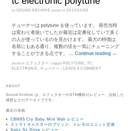
tc electronic polytune
SOUND ARCHIVE
2012/12/03
by
posted on
チューナーは polytune を使っています。 発売当時
は変わり者扱いでしたが最近は定番化していて多く
の人が使っているのを見かけます。 最大の特徴は
名前にもある通り、複数の弦を一気にチューニング
することができる点です。 …
Continue reading
→
エフェクター
POLYTUNE
,
TC
posted in
|
tagged
ELECTRONIC
,
チューナー
LEAVE A COMMENT
|
ABOUT
Sound Archive は、エフェクターやDTM機材のレビュー、比較した
感想などのアーカイブです。
最近の投稿
CBM95 Cry Baby Mini Wah レビュー
ストラトキャスターのブリッジ、トレモロユニット交換
Xotic SL Drive レビュー