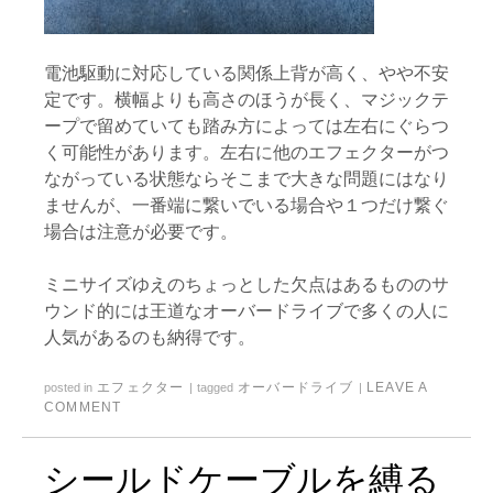
電池駆動に対応している関係上背が高く、やや不安
定です。横幅よりも高さのほうが長く、マジックテ
ープで留めていても踏み方によっては左右にぐらつ
く可能性があります。左右に他のエフェクターがつ
ながっている状態ならそこまで大きな問題にはなり
ませんが、一番端に繋いでいる場合や１つだけ繋ぐ
場合は注意が必要です。
ミニサイズゆえのちょっとした欠点はあるもののサ
ウンド的には王道なオーバードライブで多くの人に
人気があるのも納得です。
エフェクター
オーバードライブ
LEAVE A
posted in
|
tagged
|
COMMENT
シールドケーブルを縛る