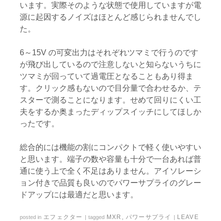
います。実際そのような状態で使用していますが電
源に起因するノイズはほとんど感じられませんでし
た。
6～15V の可変出力はそれぞれツマミで行うのです
が飛び出しているので注意しないと知らないうちに
ツマミが回っていて過電圧となることもあり得ま
す。クリック感もないので目分量で合わせるか、テ
スターで測ることになります。せめて回りにくい工
夫をするか奥まったディップスイッチにしてほしか
ったです。
総合的には機能の割にコンパクトで軽く使いやすい
と思います。端子の数や容量も十分で一台あれば普
通に使う上で全く不足はありません。アイソレーシ
ョン付きで品質も良いのでパワーサプライのグレー
ドアップには最適だと思います。
エフェクター
MXR
,
パワーサプライ
LEAVE
posted in
|
tagged
|