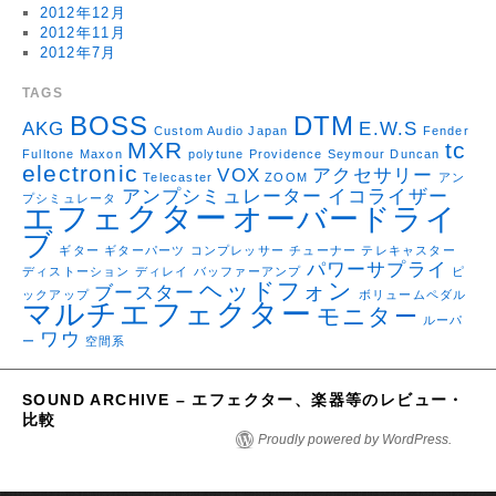
2012年12月
2012年11月
2012年7月
TAGS
BOSS
DTM
AKG
E.W.S
Custom Audio Japan
Fender
MXR
tc
Fulltone
Maxon
polytune
Providence
Seymour Duncan
electronic
VOX
アクセサリー
Telecaster
ZOOM
アン
アンプシミュレーター
イコライザー
プシミュレータ
エフェクター
オーバードライ
ブ
ギター
ギターパーツ
コンプレッサー
チューナー
テレキャスター
パワーサプライ
ディストーション
ディレイ
バッファーアンプ
ピ
ヘッドフォン
ブースター
ックアップ
ボリュームペダル
マルチエフェクター
モニター
ルーパ
ワウ
ー
空間系
SOUND ARCHIVE – エフェクター、楽器等のレビュー・
比較
Proudly powered by WordPress.