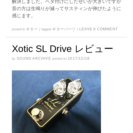
解決しました。ベタ付けにしたせいが大きいですが
音の方は生鳴りが減ってサスティンが伸びたように
感じます。
ギター
ギターパーツ
LEAVE A COMMENT
posted in
|
tagged
|
Xotic SL Drive レビュー
SOUND ARCHIVE
2017/12/18
by
posted on