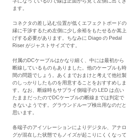
字になっているので線は正面から見て左側に出てき
ます。
コネクタの差し込む位置が低くエフェクトボードの
縁に干渉するため左側に少し余裕をもたせるか嵩上
げする必要があります。ちなみに Diago の Pedal
Riser がジャストサイズです。
付属のDCケーブルはかなり細く、中には最初から
断線しているものもありました。他のケーブルも時
間の問題でしょう。あくまでおまけと考えて他社製
のしっかりしたものを用意することをおすすめしま
す。なお、断線時もサプライ側端子の LED は点い
たままだったのでDCケーブルの断線までは判定で
きないようです。グラウンドループ検出用なのだと
思います。
各端子のアイソレーションによりデジタル、アナロ
グが混在した状態でもノイズが起こりにくくなって