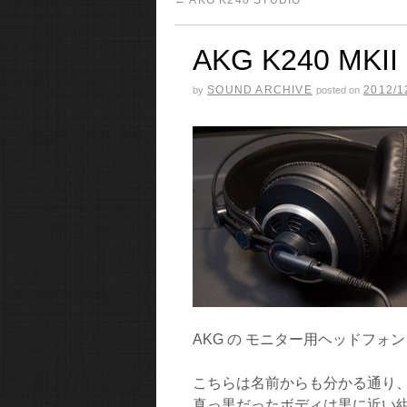
←
AKG K240 STUDIO
AKG K240 MKII
SOUND ARCHIVE
2012/1
by
posted on
AKG の モニター用ヘッドフォン K
こちらは名前からも分かる通り、K24
真っ黒だったボディは黒に近い