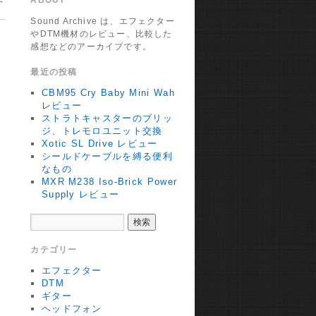
→
ABOUT
Sound Archive は、エフェクター
やDTM機材のレビュー、比較した
感想などのアーカイブです。
最近の投稿
CBM95 Cry Baby Mini Wah
レビュー
ストラトキャスターのブリッ
ジ、トレモロユニット交換
Xotic SL Drive レビュー
シールドケーブルを縛る便利
なもの
MXR M238 Iso-Brick Power
Supply レビュー
カテゴリー
エフェクター
DTM
ギター
ヘッドフォン