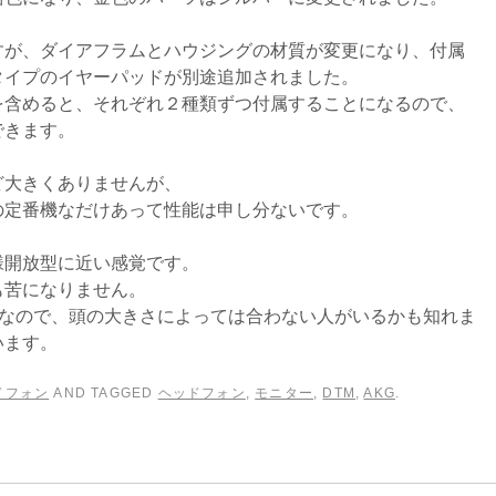
すが、ダイアフラムとハウジングの材質が変更になり、付属
タイプのイヤーパッドが別途追加されました。
を含めると、それぞれ２種類ずつ付属することになるので、
できます。
ど大きくありませんが、
の定番機なだけあって性能は申し分ないです。
o 同様開放型に近い感覚です。
も苦になりません。
構造なので、頭の大きさによっては合わない人がいるかも知れま
います。
ドフォン
AND TAGGED
ヘッドフォン
,
モニター
,
DTM
,
AKG
.