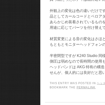
外観上の変化は色の違いだけで
品としてカールコードとベロア
あらかじめ装着されているもの
用途に応じてパーツを付け替え
材質変更による音の変化はさほ
もともとモニターヘッドフォン
半密閉型ですが K240 Studi
側圧は弱めなので長時間の使用
ヘッドバンドは AKG 特有の
せんが、個人的には良好だと思
THIS ENTRY WAS POSTED IN
ヘッ
BOOKMARK THE
PERMALINK
.