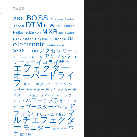
TAGS
BOSS
AKG
Custom Audio
DTM
E.W.S
Japan
Fender
MXR
Fulltone
Maxon
polytune
tc
Providence
Seymour Duncan
electronic
Telecaster
VOX
アクセサリー
ZOOM
ア
アンプシミュ
ンプシミュレータ
レーター
イコライザー
エフェクター
オーバードライ
ブ
ギター
ギターパーツ
コンプレ
ッサー
チューナー
テレキャスター
デ
ィストーション
ディレイ
バッファー
パワーサプライ
アンプ
ピック
ヘッド
ブースター
アップ
マ
フォン
ボリュームペダル
ルチエフェクタ
ー
モニター
ワ
ルーパー
ウ
空間系