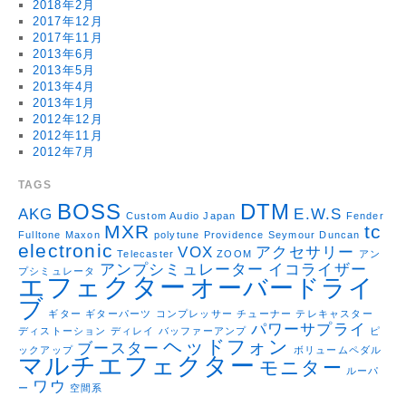
2018年2月
2017年12月
2017年11月
2013年6月
2013年5月
2013年4月
2013年1月
2012年12月
2012年11月
2012年7月
TAGS
BOSS
DTM
AKG
E.W.S
Custom Audio Japan
Fender
MXR
tc
Fulltone
Maxon
polytune
Providence
Seymour Duncan
electronic
VOX
アクセサリー
Telecaster
ZOOM
アン
アンプシミュレーター
イコライザー
プシミュレータ
エフェクター
オーバードライ
ブ
ギター
ギターパーツ
コンプレッサー
チューナー
テレキャスター
パワーサプライ
ディストーション
ディレイ
バッファーアンプ
ピ
ヘッドフォン
ブースター
ックアップ
ボリュームペダル
マルチエフェクター
モニター
ルーパ
ワウ
ー
空間系