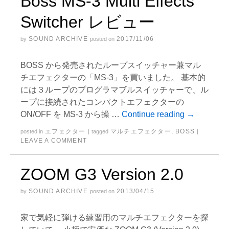
Boss MS-3 Multi Effects
Switcher レビュー
SOUND ARCHIVE
2017/11/06
by
posted on
BOSS から発売されたループスイッチャー兼マル
チエフェクターの「MS-3」を買いました。 基本的
には３ループのプログラマブルスイッチャーで、ル
ープに接続されたコンパクトエフェクターの
ON/OFF を MS-3 から操 …
Continue reading
→
エフェクター
マルチエフェクター
,
BOSS
posted in
|
tagged
|
LEAVE A COMMENT
ZOOM G3 Version 2.0
SOUND ARCHIVE
2013/04/15
by
posted on
家で気軽に弾ける練習用のマルチエフェクターを探