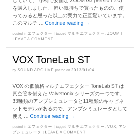
していて、 小柄で安価な ZOOM G3 (Version 2.0)
を購入しました。 軽い気持ちで買ったものの、使
ってみると思った以上の実力で正直驚いています。
このマルチ …
Continue reading
→
エフェクター
マルチエフェクター
,
ZOOM
posted in
|
tagged
|
LEAVE A COMMENT
VOX ToneLab ST
SOUND ARCHIVE
2013/01/04
by
posted on
VOX の低価格マルチエフェクター ToneLab ST は
真空管を備えた Valvetronix シリーズの一つです。
33種類のアンプシミュレータと11種類のキャビネ
ットモデルがあるので、アンプシミュレータとして
使え …
Continue reading
→
エフェクター
マルチエフェクター
,
VOX
,
アン
posted in
|
tagged
プシミュレータ
LEAVE A COMMENT
|