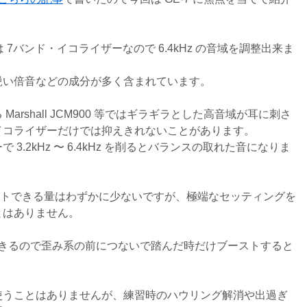
7 は 7バンド・イコライザーなので 6.4kHz の音域を調整出来ま
鋭い倍音などの成分が多く含まれています。
arshall JCM900 等ではギラギラとした高音域が耳に刺さ
イコライザーだけでは抑えきれないことがあります。
3.2kHz 〜 6.4kHz を削るとバランスの取れた音になりま
カットできる量はわずかに少ないですが、極端なセッティングを
とはありません。
調整ができるので歪み系の前につないで踏んだ時だけブーストすると
使うことはありませんが、練習時のハウリング解消や出過ぎ