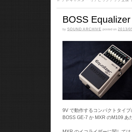
←
テレキャスター リアピックアップ交換（S
BOSS Equal
SOUND ARCHIVE
2013/0
by
posted on
9V で動作するコンパクトタイ
BOSS GE-7 か MXR のM10
MXR のイコライザーに関しては