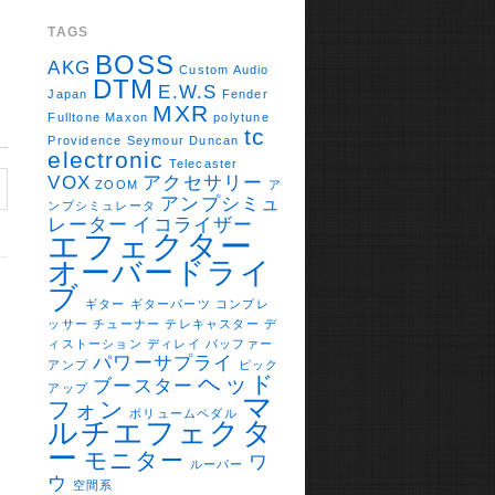
TAGS
BOSS
AKG
Custom Audio
DTM
E.W.S
Japan
Fender
MXR
Fulltone
Maxon
polytune
tc
Providence
Seymour Duncan
electronic
Telecaster
VOX
アクセサリー
ZOOM
ア
アンプシミュ
ンプシミュレータ
レーター
イコライザー
エフェクター
オーバードライ
ブ
ギター
ギターパーツ
コンプレ
ッサー
チューナー
テレキャスター
デ
ィストーション
ディレイ
バッファー
パワーサプライ
アンプ
ピック
ヘッド
ブースター
アップ
マ
フォン
ボリュームペダル
ルチエフェクタ
ー
モニター
ワ
ルーパー
ウ
空間系