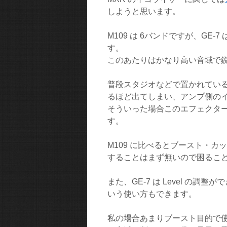
しようと思います。
M109 は 6バンドですが、GE-
す。
このあたりはかなり高い音域で
普段スタジオなどで置かれている M
るほど出てしまい、アンプ側の
そういった場合このエフェクターで 
す。
M109 に比べるとブースト・
することはまず無いので困るこ
また、GE-7 は Level の
いう使い方もできます。
私の場合あまりブースト目的で