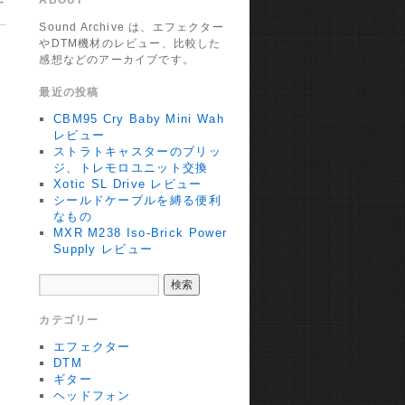
→
ABOUT
Sound Archive は、エフェクター
やDTM機材のレビュー、比較した
感想などのアーカイブです。
最近の投稿
CBM95 Cry Baby Mini Wah
レビュー
ストラトキャスターのブリッ
ジ、トレモロユニット交換
Xotic SL Drive レビュー
シールドケーブルを縛る便利
なもの
MXR M238 Iso-Brick Power
Supply レビュー
カテゴリー
エフェクター
DTM
ギター
ヘッドフォン